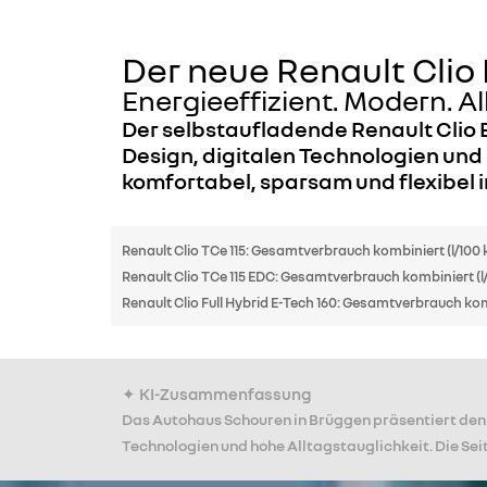
Der neue Renault Clio 
Energieeffizient. Modern. Al
Der selbstaufladende Renault Clio 
Design, digitalen Technologien und h
komfortabel, sparsam und flexibel i
Renault Clio TCe 115: Gesamtverbrauch kombiniert (l/100 k
Renault Clio TCe 115 EDC: Gesamtverbrauch kombiniert (l/
Renault Clio Full Hybrid E-Tech 160: Gesamtverbrauch komb
✦ KI-Zusammenfassung
Das Autohaus Schouren in Brüggen präsentiert den n
Technologien und hohe Alltagstauglichkeit. Die Se