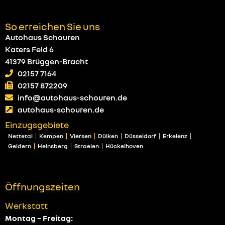
So erreichen Sie uns
Autohaus Schouren
Katers Feld 6
41379 Brüggen-Bracht
02157 7164
02157 872209
info@autohaus-schouren.de
autohaus-schouren.de
Einzugsgebiete
Nettetal
Kempen
Viersen
Dülken
Düsseldorf
Erkelenz
Geldern
Heinsberg
Straelen
Hückelhoven
Öffnungszeiten
Werkstatt
Montag – Freitag: